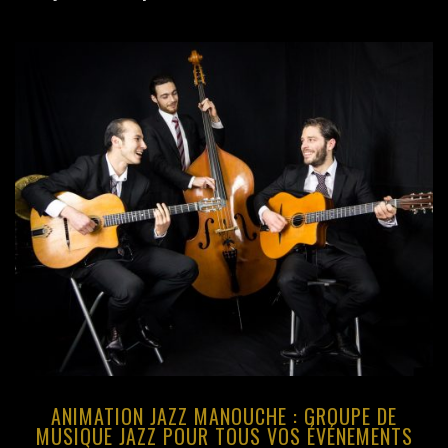
GATSBY / ANNÉES FOLLES
JAZZ MANOUCHE
CHANSONS FRANÇAISES
MUSIQUES ITALIENNES
BOSSA NOVA
MUSIQUE CLASSIQUE
MUSIQUE CUBAINE
RÉFÉRENCES
TÉMOIGNAGES
ANIMATION JAZZ MANOUCHE : GROUPE DE
MUSIQUE JAZZ POUR TOUS VOS ÉVÉNEMENTS