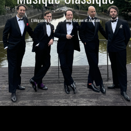
GATSBY / ANNÉES FOLLES
L’élégance à l’état pur avec Octave et Anatole
JAZZ MANOUCHE
CHANSONS FRANÇAISES
MUSIQUES ITALIENNES
BOSSA NOVA
MUSIQUE CLASSIQUE
MUSIQUE CUBAINE
RÉFÉRENCES
TÉMOIGNAGES