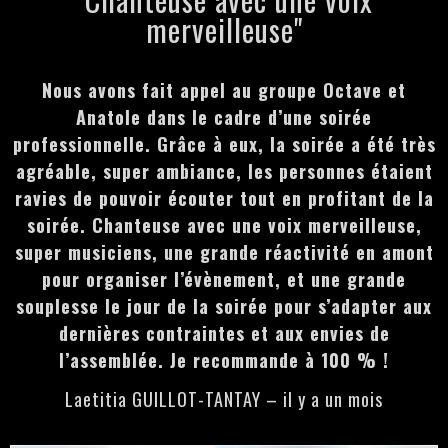
merveilleuse"
GATSBY / ANNÉES FOLLES
JAZZ MANOUCHE
Nous avons fait appel au groupe Octave et
CHANSONS FRANÇAISES
Anatole dans le cadre d’une soirée
MUSIQUES ITALIENNES
professionnelle. Grâce à eux, la soirée a été très
BOSSA NOVA
agréable, super ambiance, les personnes étaient
MUSIQUE CLASSIQUE
ravies de pouvoir écouter tout en profitant de la
MUSIQUE CUBAINE
soirée. Chanteuse avec une voix merveilleuse,
super musiciens, une grande réactivité en amont
pour organiser l’évènement, et une grande
souplesse le jour de la soirée pour s’adapter aux
dernières contraintes et aux envies de
RÉFÉRENCES
l’assemblée. Je recommande à 100 % !
TÉMOIGNAGES
Laetitia GUILLOT-TANTAY – il y a un mois