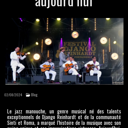
aujourd’hui
GATSBY / ANNÉES FOLLES
JAZZ MANOUCHE
CHANSONS FRANÇAISES
MUSIQUES ITALIENNES
BOSSA NOVA
MUSIQUE CLASSIQUE
MUSIQUE CUBAINE
Blog
02/08/2024
RÉFÉRENCES
TÉMOIGNAGES
Le jazz manouche, un genre musical né des talents
exceptionnels de Django Reinhardt et de la communauté
Sinti et Roma, a marqué l’histoire de la musique avec son