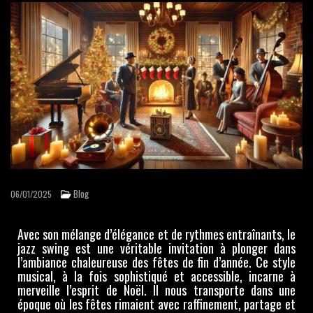
GATSBY / ANNÉES FOLLES
JAZZ MANOUCHE
CHANSONS FRANÇAISES
MUSIQUES ITALIENNES
BOSSA NOVA
MUSIQUE CLASSIQUE
MUSIQUE CUBAINE
Blog
06/01/2025
Avec son mélange d’élégance et de rythmes entraînants, le
RÉFÉRENCES
jazz swing est une véritable invitation à plonger dans
l’ambiance chaleureuse des fêtes de fin d’année. Ce style
TÉMOIGNAGES
musical, à la fois sophistiqué et accessible, incarne à
merveille l’esprit de Noël. Il nous transporte dans une
époque où les fêtes rimaient avec raffinement, partage et