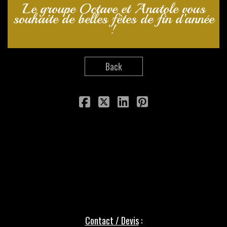
Le groupe Octave et Anatole vous
souhaite de belles fêtes de fin d’année
!
Back
Contact / Devis
: